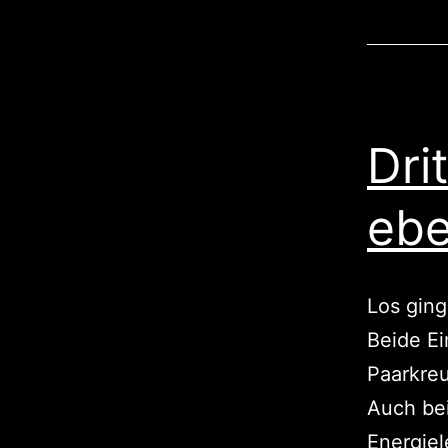
Dri
ebe
Los ging
Beide E
Paarkreu
Auch bei
Energiel