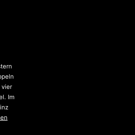
stern
ppeln
 vier
l. Im
inz
sen
chwäche