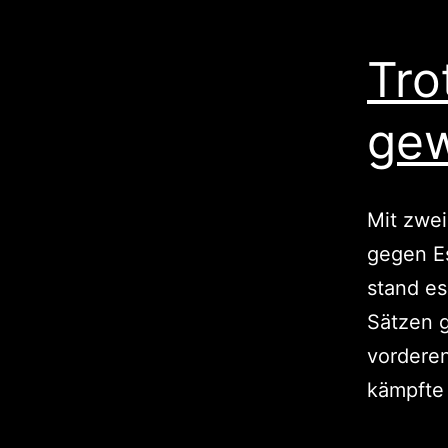
Tro
ge
Mit zwei
gegen E
stand es
Sätzen g
vorderen
kämpfte