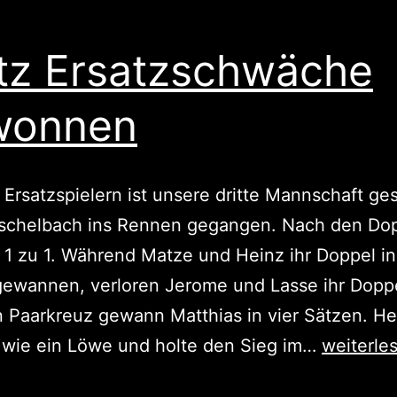
tz Ersatzschwäche
wonnen
 Ersatzspielern ist unsere dritte Mannschaft ge
schelbach ins Rennen gegangen. Nach den Do
 1 zu 1. Während Matze und Heinz ihr Doppel in
ewannen, verloren Jerome und Lasse ihr Doppe
 Paarkreuz gewann Matthias in vier Sätzen. He
Trotz
 wie ein Löwe und holte den Sieg im…
weiterle
Ersatzs