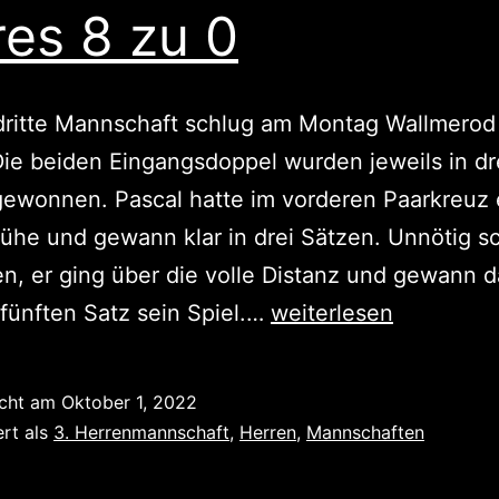
res 8 zu 0
ritte Mannschaft schlug am Montag Wallmerod 
Die beiden Eingangsdoppel wurden jeweils in dr
gewonnen. Pascal hatte im vorderen Paarkreuz
he und gewann klar in drei Sätzen. Unnötig s
n, er ging über die volle Distanz und gewann 
Klares
fünften Satz sein Spiel.…
weiterlesen
8
zu
icht am
Oktober 1, 2022
0
ert als
3. Herrenmannschaft
,
Herren
,
Mannschaften