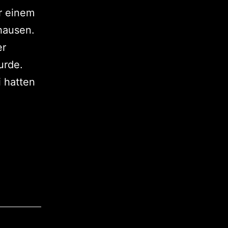
r einem
hausen.
er
urde.
 hatten