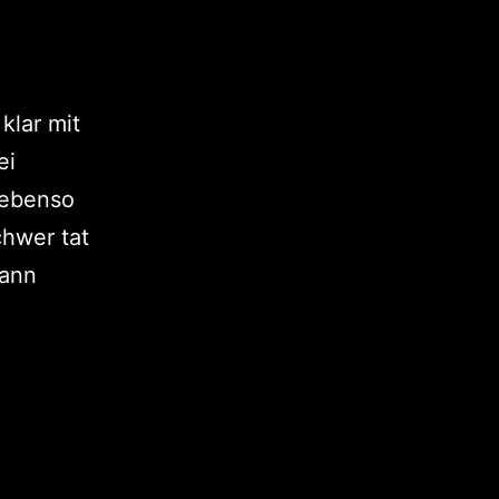
klar mit
ei
 ebenso
chwer tat
dann