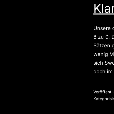
Kla
Unsere d
8 zu 0. 
Sätzen 
wenig Mü
sich Swe
doch im 
Veröffentl
Kategorisi