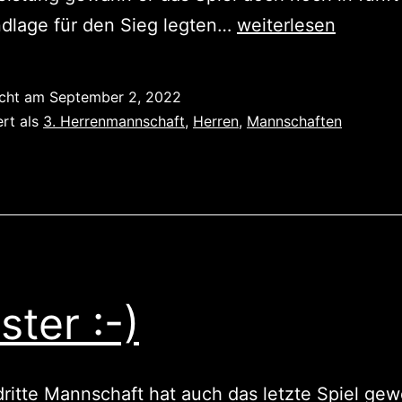
Dritte
ndlage für den Sieg legten…
weiterlesen
Mannschaft
ebenfalls
icht am
September 2, 2022
erfolgreich
ert als
3. Herrenmannschaft
,
Herren
,
Mannschaften
ster :-)
ritte Mannschaft hat auch das letzte Spiel ge