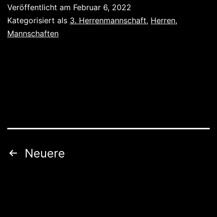
/
Veröffentlicht am
Februar 6, 2022
Hillsc
Kategorisiert als
3. Herrenmannschaft
,
Herren
,
Mannschaften
Seitennummerierung
Neuere
der
Beiträge