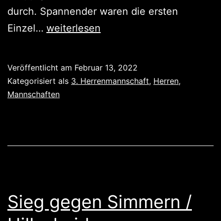
durch. Spannender waren die ersten
Auswärtssieg
Einzel…
weiterlesen
gegen
Nordhofen
Veröffentlicht am
Februar 13, 2022
2
Kategorisiert als
3. Herrenmannschaft
,
Herren
,
Mannschaften
Sieg gegen Simmern /