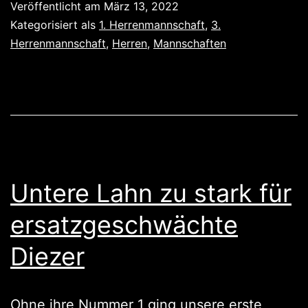
Veröffentlicht am
März 13, 2022
Gegner,
Kategorisiert als
1. Herrenmannschaft
,
3.
zwei
Herrenmannschaft
,
Herren
,
Mannschaften
Siege!!
Untere Lahn zu stark für
ersatzgeschwächte
Diezer
Ohne ihre Nummer 1 ging unsere erste