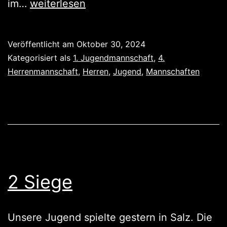
Gegen
im…
weiterlesen
Grenzau
gewonnen,
Veröffentlicht am
Oktober 30, 2024
gegen
Kategorisiert als
1. Jugendmannschaft
,
4.
Grenzau
Herrenmannschaft
,
Herren
,
Jugend
,
Mannschaften
verloren
2 Siege
Unsere Jugend spielte gestern in Salz. Die