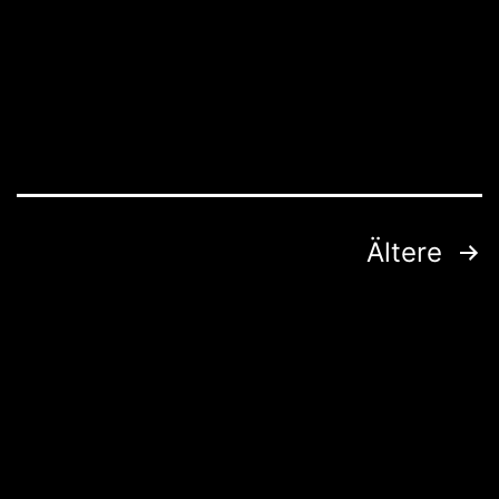
Seitennummerierung
Ältere
der
Beiträge