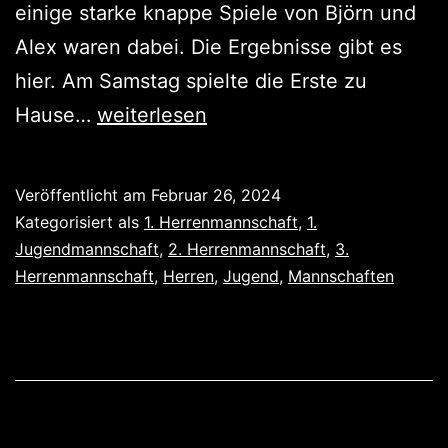
einige starke knappe Spiele von Björn und
Alex waren dabei. Die Ergebnisse gibt es
hier. Am Samstag spielte die Erste zu
5
Hause…
weiterlesen
Spiele,
3
Veröffentlicht am
Februar 26, 2024
Siege
Kategorisiert als
1. Herrenmannschaft
,
1.
Jugendmannschaft
,
2. Herrenmannschaft
,
3.
Herrenmannschaft
,
Herren
,
Jugend
,
Mannschaften