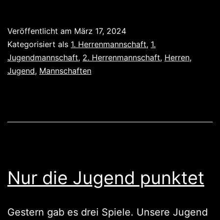
Zweite
auf
Veröffentlicht am
März 17, 2024
dem
Kategorisiert als
1. Herrenmannschaft
,
1.
Weg
Jugendmannschaft
,
2. Herrenmannschaft
,
Herren
,
Jugend
,
Mannschaften
zum
Meister?
Nur die Jugend punktet
Gestern gab es drei Spiele. Unsere Jugend