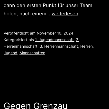
dann den ersten Punkt für unser Team
Jugend
holen, nach einem…
weiterlesen
verliert,
Herren
Veröffentlicht am
November 10, 2024
gewinnen
Kategorisiert als
1. Jugendmannschaft
,
2.
Herrenmannschaft
,
3. Herrenmannschaft
,
Herren
,
Jugend
,
Mannschaften
Gegen Grenzau