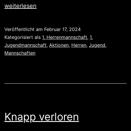
Geburtstag
weiterlesen
und
wenig
Veröffentlicht am
Februar 17, 2024
Zählbares
Kategorisiert als
1. Herrenmannschaft
,
1.
Jugendmannschaft
,
Aktionen
,
Herren
,
Jugend
,
Mannschaften
Knapp verloren