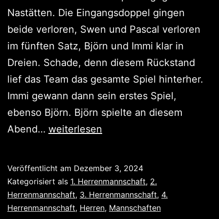
Nastätten. Die Eingangsdoppel gingen
beide verloren, Swen und Pascal verloren
im fünften Satz, Björn und Immi klar in
Dreien. Schade, denn diesem Rückstand
lief das Team das gesamte Spiel hinterher.
Immi gewann dann sein erstes Spiel,
ebenso Björn. Björn spielte an diesem
2
Abend…
weiterlesen
Siege,
2
Veröffentlicht am
Dezember 3, 2024
knappe
Kategorisiert als
1. Herrenmannschaft
,
2.
Niederlagen,
Herrenmannschaft
,
3. Herrenmannschaft
,
4.
Herrenmannschaft
,
Herren
,
Mannschaften
1