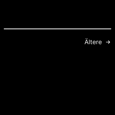
Seitennummerierung
Ältere
der
Beiträge