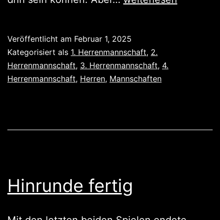
Siege
und
Veröffentlicht am
Februar 1, 2025
ein
Kategorisiert als
1. Herrenmannschaft
,
2.
Unentschieden,
Herrenmannschaft
,
3. Herrenmannschaft
,
4.
Herrenmannschaft
,
Herren
,
Mannschaften
eine
Niederlage
Hinrunde fertig
Mit den letzten beiden Spielen endete