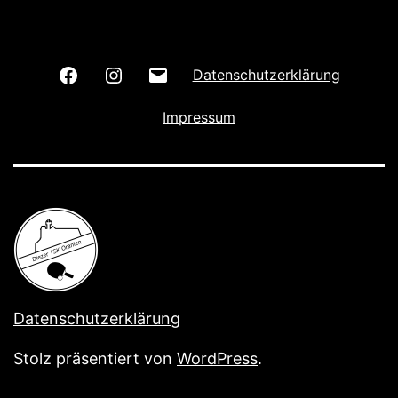
Wir
Wir
E-
Datenschutzerklärung
auf
auf
Mail
Impressum
Facebook
Instagram
schreiben
Datenschutzerklärung
Stolz präsentiert von
WordPress
.