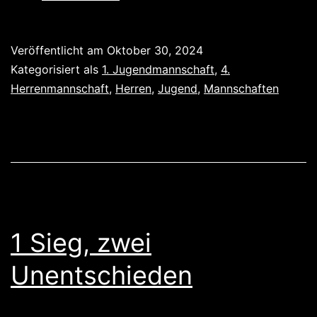
Grenzau
gewonnen,
Veröffentlicht am
Oktober 30, 2024
gegen
Kategorisiert als
1. Jugendmannschaft
,
4.
Grenzau
Herrenmannschaft
,
Herren
,
Jugend
,
Mannschaften
verloren
1 Sieg, zwei
Unentschieden