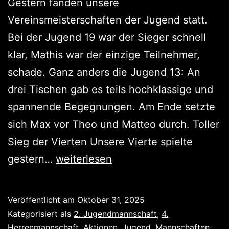
Gestern fanden unsere
Vereinsmeisterschaften der Jugend statt.
Bei der Jugend 19 war der Sieger schnell
klar, Mathis war der einzige Teilnehmer,
schade. Ganz anders die Jugend 13: An
drei Tischen gab es teils hochklassige und
spannende Begegnungen. Am Ende setzte
sich Max vor Theo und Matteo durch. Toller
Sieg der Vierten Unsere Vierte spielte
Erfolgreiche
gestern…
weiterlesen
Vereinsmeisterschaft
der
Veröffentlicht am
Oktober 31, 2025
Jugend
Kategorisiert als
2. Jugendmannschaft
,
4.
13
Herrenmannschaft
,
Aktionen
,
Jugend
,
Mannschaften