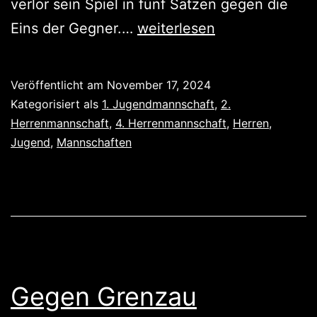
verlor sein Spiel in fünf Sätzen gegen die
Unentschieden,
Eins der Gegner.…
weiterlesen
Niederlage,
Sieg
Veröffentlicht am
November 17, 2024
Kategorisiert als
1. Jugendmannschaft
,
2.
Herrenmannschaft
,
4. Herrenmannschaft
,
Herren
,
Jugend
,
Mannschaften
Gegen Grenzau