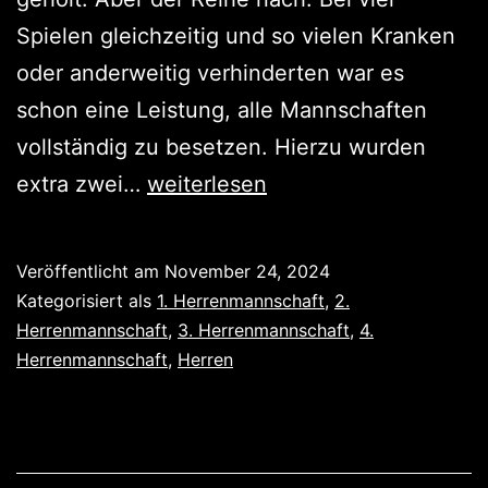
Spielen gleichzeitig und so vielen Kranken
oder anderweitig verhinderten war es
schon eine Leistung, alle Mannschaften
vollständig zu besetzen. Hierzu wurden
Viel
extra zwei…
weiterlesen
Ersatz
–
Veröffentlicht am
November 24, 2024
Drei
Kategorisiert als
1. Herrenmannschaft
,
2.
Niederlagen
Herrenmannschaft
,
3. Herrenmannschaft
,
4.
Herrenmannschaft
,
Herren
–
Ein
Sieg