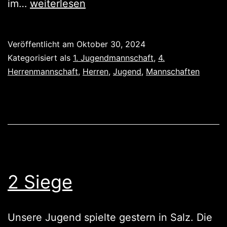
Gegen
im…
weiterlesen
Grenzau
gewonnen,
Veröffentlicht am
Oktober 30, 2024
gegen
Kategorisiert als
1. Jugendmannschaft
,
4.
Grenzau
Herrenmannschaft
,
Herren
,
Jugend
,
Mannschaften
verloren
2 Siege
Unsere Jugend spielte gestern in Salz. Die