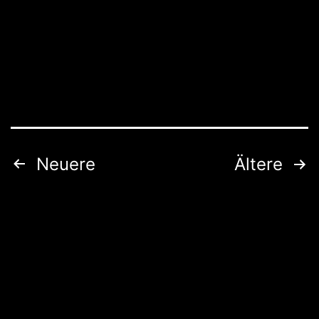
Seitennummerierung
Neuere
Ältere
der
Beiträge