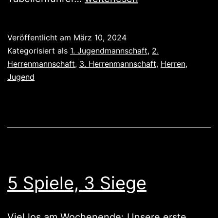
die
Jugend
Veröffentlicht am
März 10, 2024
punktet
Kategorisiert als
1. Jugendmannschaft
,
2.
Herrenmannschaft
,
3. Herrenmannschaft
,
Herren
,
Jugend
5 Spiele, 3 Siege
Viel los am Wochenende: Unsere erste