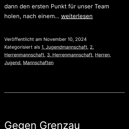
dann den ersten Punkt für unser Team
Jugend
holen, nach einem…
weiterlesen
verliert,
Herren
Veröffentlicht am
November 10, 2024
gewinnen
Kategorisiert als
1. Jugendmannschaft
,
2.
Herrenmannschaft
,
3. Herrenmannschaft
,
Herren
,
Jugend
,
Mannschaften
Gegen Grenzau