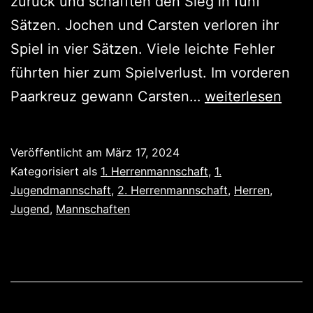
zurück und schafften den Sieg in fünf
Sätzen. Jochen und Carsten verloren ihr
Spiel in vier Sätzen. Viele leichte Fehler
führten hier zum Spielverlust. Im vorderen
Die
Paarkreuz gewann Carsten…
weiterlesen
Zweite
auf
Veröffentlicht am
März 17, 2024
dem
Kategorisiert als
1. Herrenmannschaft
,
1.
Weg
Jugendmannschaft
,
2. Herrenmannschaft
,
Herren
,
Jugend
,
Mannschaften
zum
Meister?