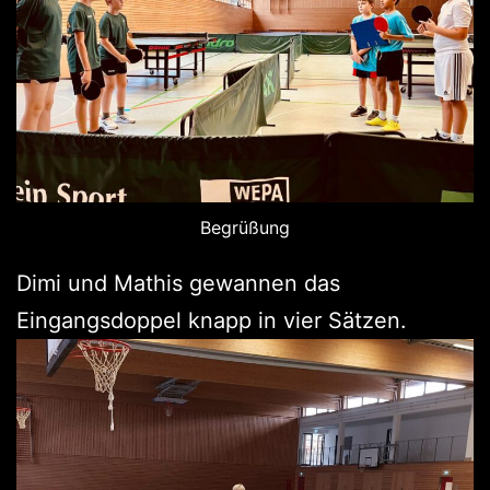
Begrüßung
Dimi und Mathis gewannen das
Eingangsdoppel knapp in vier Sätzen.