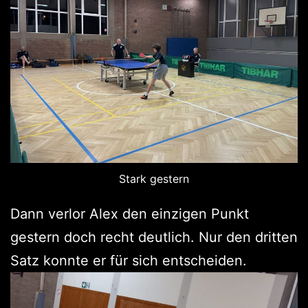
Stark gestern
Dann verlor Alex den einzigen Punkt
gestern doch recht deutlich. Nur den dritten
Satz konnte er für sich entscheiden.