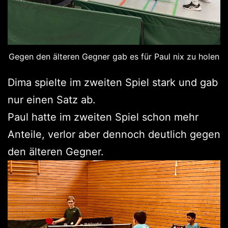
Gegen den älteren Gegner gab es für Paul nix zu holen
Dima spielte im zweiten Spiel stark und gab
nur einen Satz ab.
Paul hatte im zweiten Spiel schon mehr
Anteile, verlor aber dennoch deutlich gegen
den älteren Gegner.