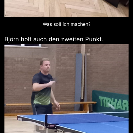
Was soll ich machen?
Björn holt auch den zweiten Punkt.