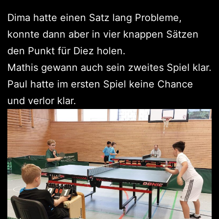
Dima hatte einen Satz lang Probleme,
konnte dann aber in vier knappen Sätzen
den Punkt für Diez holen.
Mathis gewann auch sein zweites Spiel klar.
Paul hatte im ersten Spiel keine Chance
und verlor klar.