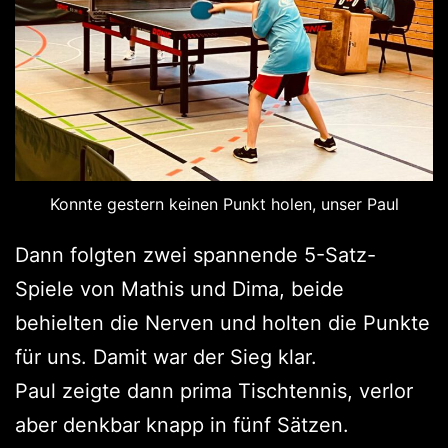
Konnte gestern keinen Punkt holen, unser Paul
Dann folgten zwei spannende 5-Satz-
Spiele von Mathis und Dima, beide
behielten die Nerven und holten die Punkte
für uns. Damit war der Sieg klar.
Paul zeigte dann prima Tischtennis, verlor
aber denkbar knapp in fünf Sätzen.