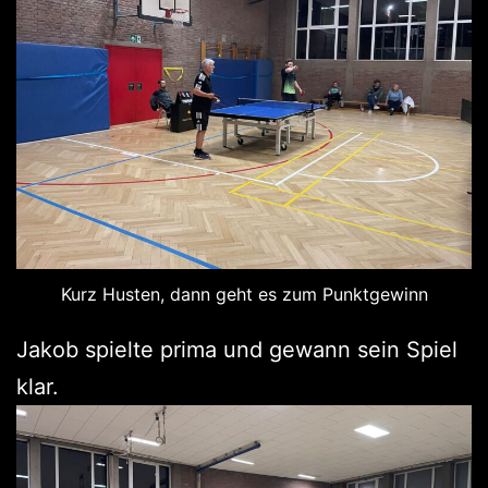
Kurz Husten, dann geht es zum Punktgewinn
Jakob spielte prima und gewann sein Spiel
klar.