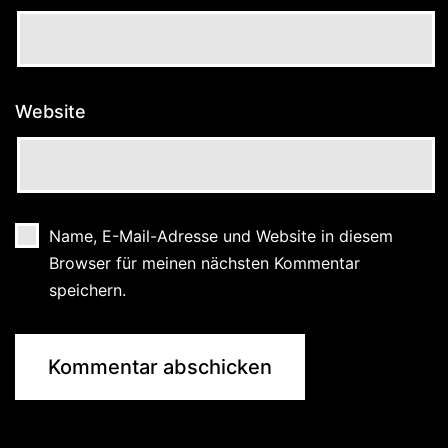
Website
Name, E-Mail-Adresse und Website in diesem
Browser für meinen nächsten Kommentar
speichern.