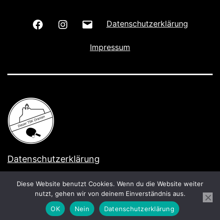
Wir
Wir
E-
Datenschutzerklärung
auf
auf
Mail
Impressum
Facebook
Instagram
schreiben
Datenschutzerklärung
Stolz präsentiert von
WordPress
.
Diese Website benutzt Cookies. Wenn du die Website weiter
nutzt, gehen wir von deinem Einverständnis aus.
OK
Nein
Datenschutzerklärung