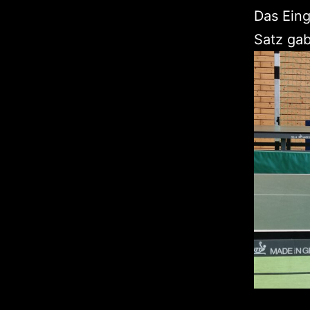
Das Eing
Satz gab