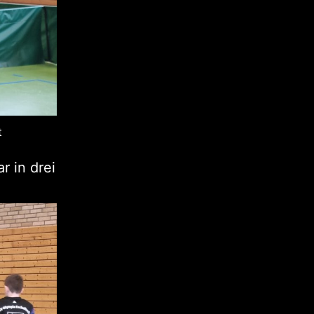
t
r in drei