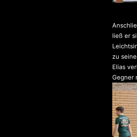
Anschlie
ließ er 
Leichtsi
zu sein
Elias ve
Gegner m