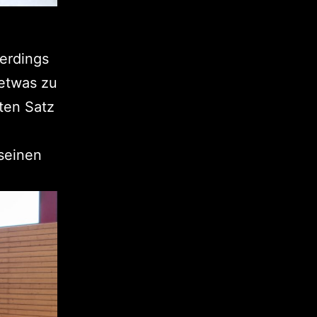
erdings
 etwas zu
ften Satz
 seinen