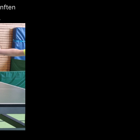
ünften
.