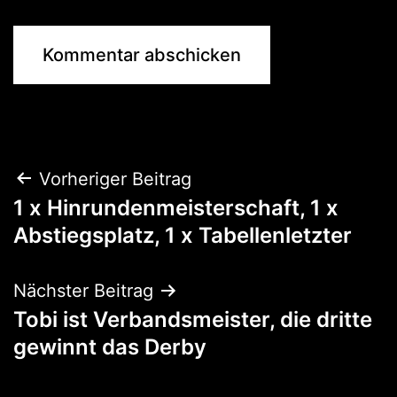
Beitragsnavigation
Vorheriger Beitrag
1 x Hinrundenmeisterschaft, 1 x
Abstiegsplatz, 1 x Tabellenletzter
Nächster Beitrag
Tobi ist Verbandsmeister, die dritte
gewinnt das Derby