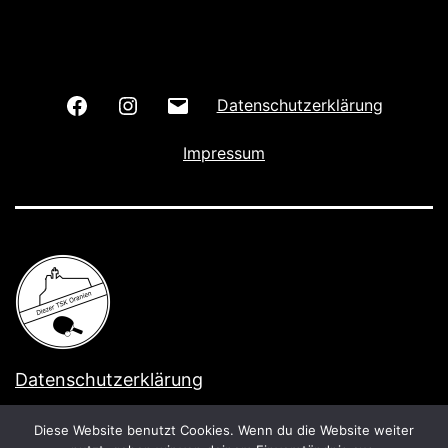
Wir
Wir
E-
Datenschutzerklärung
auf
auf
Mail
Impressum
Facebook
Instagram
schreiben
Datenschutzerklärung
Stolz präsentiert von
WordPress
.
Diese Website benutzt Cookies. Wenn du die Website weiter