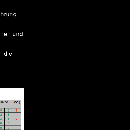
ehrung
nnen und
, die