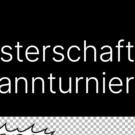
sterschaf
nnturnier