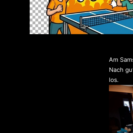
Am Sams
Nach gut
los.