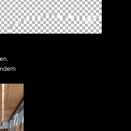
en.
indern