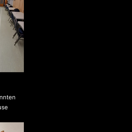
onnten
use